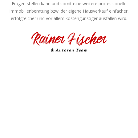
Fragen stellen kann und somit eine weitere professionelle
Immobilienberatung bzw. der eigene Hausverkauf einfacher,
erfolgreicher und vor allem kostengünstiger ausfallen wird.