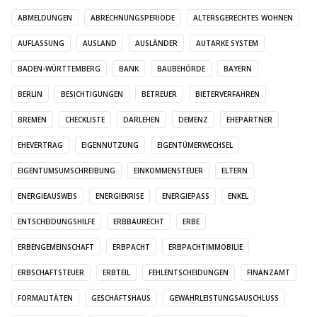
ABMELDUNGEN
ABRECHNUNGSPERIODE
ALTERSGERECHTES WOHNEN
AUFLASSUNG
AUSLAND
AUSLÄNDER
AUTARKE SYSTEM
BADEN-WÜRTTEMBERG
BANK
BAUBEHÖRDE
BAYERN
BERLIN
BESICHTIGUNGEN
BETREUER
BIETERVERFAHREN
BREMEN
CHECKLISTE
DARLEHEN
DEMENZ
EHEPARTNER
EHEVERTRAG
EIGENNUTZUNG
EIGENTÜMERWECHSEL
EIGENTUMSUMSCHREIBUNG
EINKOMMENSTEUER
ELTERN
ENERGIEAUSWEIS
ENERGIEKRISE
ENERGIEPASS
ENKEL
ENTSCHEIDUNGSHILFE
ERBBAURECHT
ERBE
ERBENGEMEINSCHAFT
ERBPACHT
ERBPACHTIMMOBILIE
ERBSCHAFTSTEUER
ERBTEIL
FEHLENTSCHEIDUNGEN
FINANZAMT
FORMALITÄTEN
GESCHÄFTSHAUS
GEWÄHRLEISTUNGSAUSCHLUSS