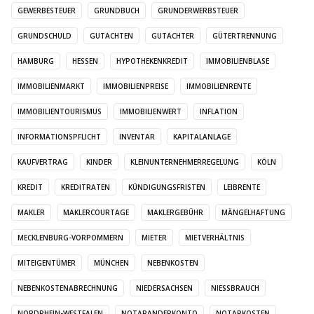
GEWERBESTEUER
GRUNDBUCH
GRUNDERWERBSTEUER
GRUNDSCHULD
GUTACHTEN
GUTACHTER
GÜTERTRENNUNG
HAMBURG
HESSEN
HYPOTHEKENKREDIT
IMMOBILIENBLASE
IMMOBILIENMARKT
IMMOBILIENPREISE
IMMOBILIENRENTE
IMMOBILIENTOURISMUS
IMMOBILIENWERT
INFLATION
INFORMATIONSPFLICHT
INVENTAR
KAPITALANLAGE
KAUFVERTRAG
KINDER
KLEINUNTERNEHMERREGELUNG
KÖLN
KREDIT
KREDITRATEN
KÜNDIGUNGSFRISTEN
LEIBRENTE
MAKLER
MAKLERCOURTAGE
MAKLERGEBÜHR
MÄNGELHAFTUNG
MECKLENBURG-VORPOMMERN
MIETER
MIETVERHÄLTNIS
MITEIGENTÜMER
MÜNCHEN
NEBENKOSTEN
NEBENKOSTENABRECHNUNG
NIEDERSACHSEN
NIESSBRAUCH
NORDRHEIN-WESTFALEN
NOTARANDERKONTO
NOTARKOSTEN