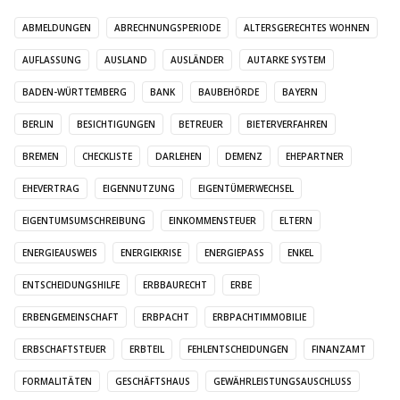
ABMELDUNGEN
ABRECHNUNGSPERIODE
ALTERSGERECHTES WOHNEN
AUFLASSUNG
AUSLAND
AUSLÄNDER
AUTARKE SYSTEM
BADEN-WÜRTTEMBERG
BANK
BAUBEHÖRDE
BAYERN
BERLIN
BESICHTIGUNGEN
BETREUER
BIETERVERFAHREN
BREMEN
CHECKLISTE
DARLEHEN
DEMENZ
EHEPARTNER
EHEVERTRAG
EIGENNUTZUNG
EIGENTÜMERWECHSEL
EIGENTUMSUMSCHREIBUNG
EINKOMMENSTEUER
ELTERN
ENERGIEAUSWEIS
ENERGIEKRISE
ENERGIEPASS
ENKEL
ENTSCHEIDUNGSHILFE
ERBBAURECHT
ERBE
ERBENGEMEINSCHAFT
ERBPACHT
ERBPACHTIMMOBILIE
ERBSCHAFTSTEUER
ERBTEIL
FEHLENTSCHEIDUNGEN
FINANZAMT
FORMALITÄTEN
GESCHÄFTSHAUS
GEWÄHRLEISTUNGSAUSCHLUSS